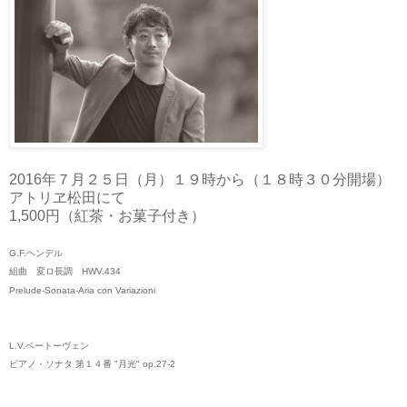
2016年７月２５日（月）１９時から（１８時３０分開場）
アトリヱ松田にて
1,500円（紅茶・お菓子付き）
G.F.ヘンデル
組曲 変ロ長調 HWV.434
Prelude-Sonata-Aria con Variazioni
L.V.ベートーヴェン
ピアノ・ソナタ 第１４番 "月光" op.27-2